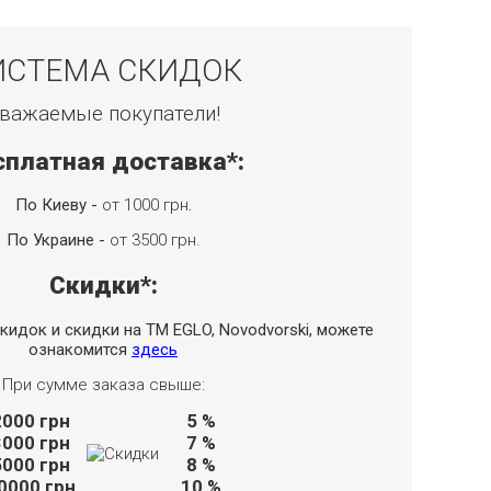
ИСТЕМА СКИДОК
важаемые покупатели!
сплатная доставка*:
По Киеву -
от 1000 грн
.
По Украине -
от 3500 грн.
Скидки*:
кидок и скидки на TM EGLO, Novodvorski, можете
ознакомится
здесь
При сумме заказа свыше:
2000
грн
5 %
3000
грн
7 %
5000
грн
8 %
0000
грн
10 %