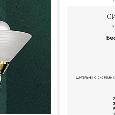
С
У
Бе
Детально о системе с
1