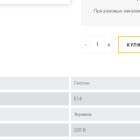
При разовых заказа
-
+
КУП
Геотон
Е14
Украина
220 В