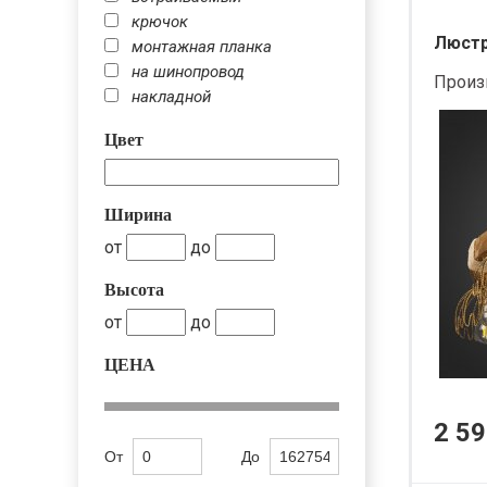
крючок
Люстра
монтажная планка
на шинопровод
Произ
накладной
Цвет
Ширина
от
до
Высота
от
до
ЦЕНА
2 59
От
До