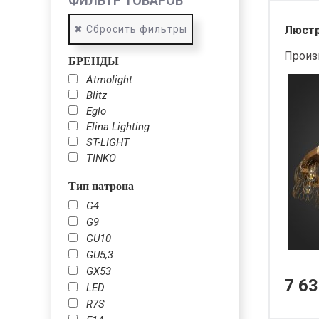
ФИЛЬТР ТОВАРОВ
✖ Сбросить фильтры
Люстра
Произ
БРЕНДЫ
Atmolight
Blitz
Eglo
Elina Lighting
ST-LIGHT
TINKO
Тип патрона
G4
G9
GU10
GU5,3
GX53
7 63
LED
R7S