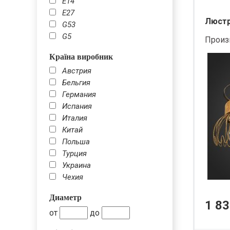
Е14
Е27
Люстра
G53
G5
Произ
Країна виробник
Австрия
Бельгия
Германия
Испания
Италия
Китай
Польша
Турция
Украина
Чехия
Диаметр
1 83
от
до