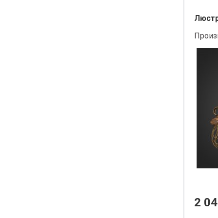
Люстра
Произ
2 04