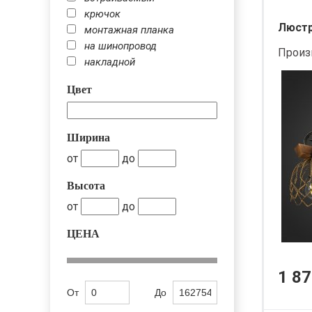
крючок
Люстра
монтажная планка
на шинопровод
Произ
накладной
Цвет
Ширина
от
до
Высота
от
до
ЦЕНА
1 87
От
До