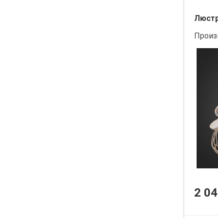
Люстра
Произ
2 04