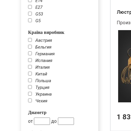
Е14
Е27
Люстра
G53
G5
Произ
Країна виробник
Австрия
Бельгия
Германия
Испания
Италия
Китай
Польша
Турция
Украина
Чехия
Диаметр
1 83
от
до