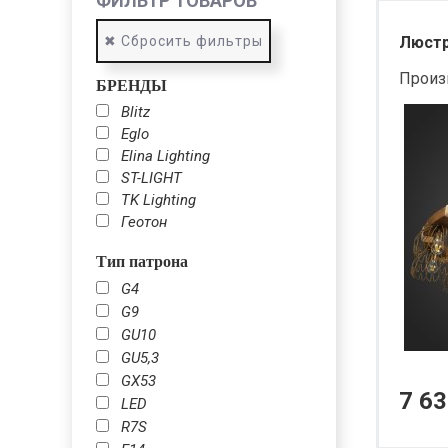
ФИЛЬТР ТОВАРОВ
✖ Сбросить фильтры
Люстра
Произ
БРЕНДЫ
Blitz
Eglo
Elina Lighting
ST-LIGHT
TK Lighting
Геотон
Тип патрона
G4
G9
GU10
GU5,3
GX53
7 63
LED
R7S