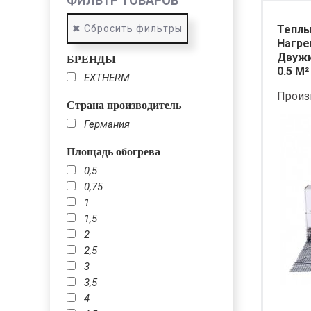
ФИЛЬТР ТОВАРОВ
✖ Сбросить фильтры
Теплы
Нагре
Двужи
БРЕНДЫ
0.5 М²
EXTHERM
Произ
Страна производитель
Германия
Площадь обогрева
0,5
0,75
1
1,5
2
2,5
3
3,5
4