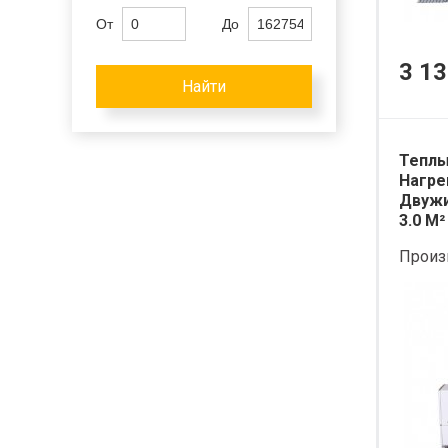
От
До
3 13
Найти
Теплы
Нагре
Двужи
3.0 М²
Произ