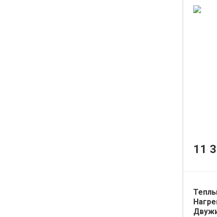
11 3
Теплы
Нагре
Двужи