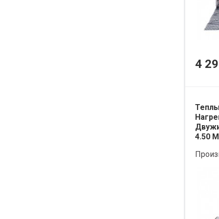
4 29
Теплы
Нагре
Двужи
4.50 М
Произ