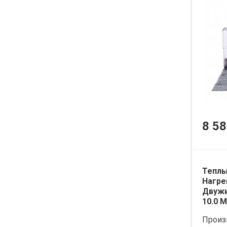
8 58
Теплы
Нагре
Двужи
10.0 М
Произ