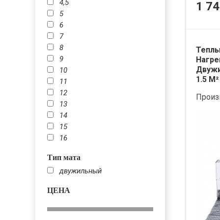
4,5
1 74
5
6
7
8
Теплы
9
Нагре
Двужи
10
1.5 М²
11
12
Произ
13
14
15
16
Тип мата
двужильный
ЦЕНА