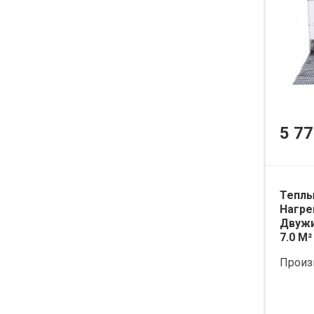
5 77
Теплы
Нагре
Двужи
7.0 М²
Произ