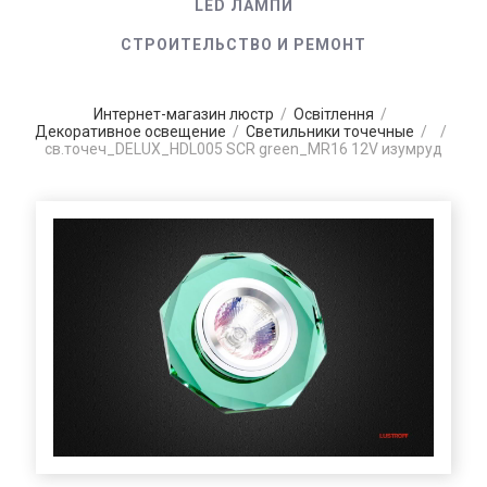
LED ЛАМПИ
СТРОИТЕЛЬСТВО И РЕМОНТ
Интернет-магазин люстр
/
Освітлення
/
Декоративное освещение
/
Светильники точечные
/
/
св.точеч_DELUX_HDL005 SCR green_MR16 12V изумруд