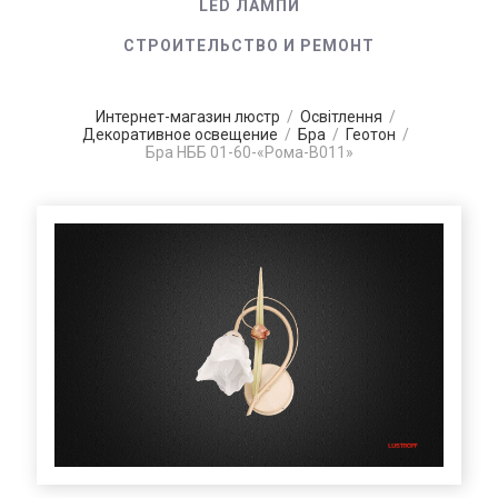
LED ЛАМПИ
СТРОИТЕЛЬСТВО И РЕМОНТ
Интернет-магазин люстр
/
Освітлення
/
Декоративное освещение
/
Бра
/
Геотон
/
Бра НББ 01-60-«Рома-В011»