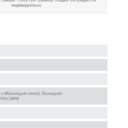
индивидуально.
к:≤4А(каждый канал). Выходная
24V≤288W