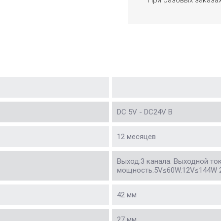
DC 5V - DC24V В
12 месяцев
Выход:3 канала. Выходной то
мощность:5V≤60W.12V≤144W 
42 мм
27 мм