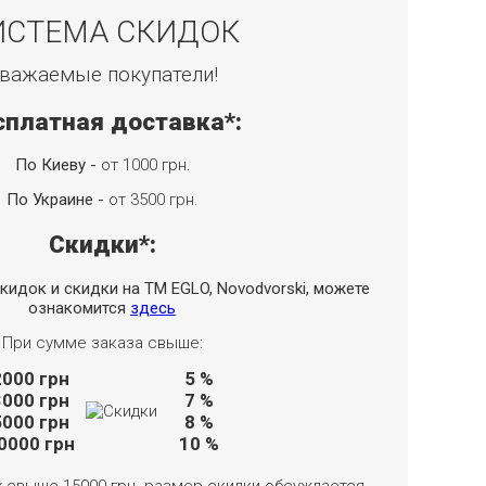
ИСТЕМА СКИДОК
важаемые покупатели!
сплатная доставка*:
По Киеву -
от 1000 грн
.
По Украине -
от 3500 грн.
Скидки*:
кидок и скидки на TM EGLO, Novodvorski, можете
ознакомится
здесь
При сумме заказа свыше:
2000
грн
5 %
3000
грн
7 %
5000
грн
8 %
0000
грн
10 %
х свыше 15000 грн. размер скидки обсуждается