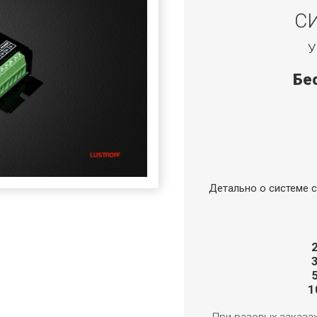
С
У
Бе
Детально о системе с
1
При разовых заказа