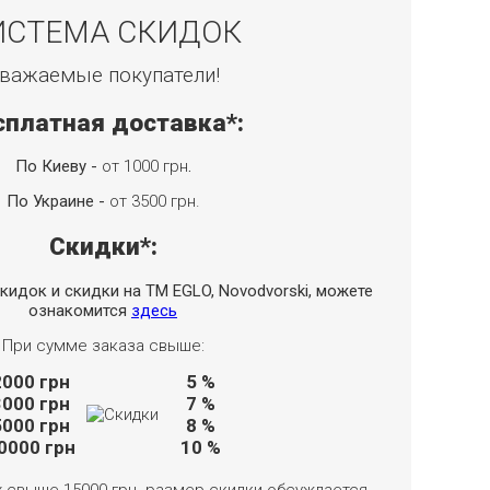
ИСТЕМА СКИДОК
важаемые покупатели!
сплатная доставка*:
По Киеву -
от 1000 грн
.
По Украине -
от 3500 грн.
Скидки*:
кидок и скидки на TM EGLO, Novodvorski, можете
ознакомится
здесь
При сумме заказа свыше:
2000
грн
5 %
3000
грн
7 %
5000
грн
8 %
0000
грн
10 %
х свыше 15000 грн. размер скидки обсуждается