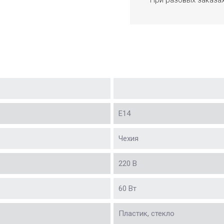
Е14
Чехия
220 В
60 Вт
Пластик, стекло