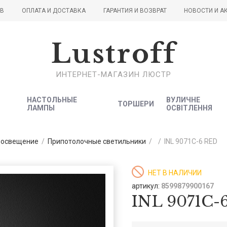
ОВ
ОПЛАТА И ДОСТАВКА
ГАРАНТИЯ И ВОЗВРАТ
НОВОСТИ И А
Lustroff
ИНТЕРНЕТ-МАГАЗИН ЛЮСТР
НАСТОЛЬНЫЕ
ВУЛИЧНЕ
ТОРШЕРИ
ЛАМПЫ
ОСВІТЛЕННЯ
 освещение
/
Припотолочные светильники
/
/
INL 9071C-6 RED
НЕТ В НАЛИЧИИ
артикул:
8599879900167
INL 9071C-