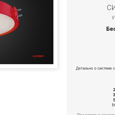
С
У
Бе
Детально о системе с
1
При разовых заказа