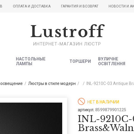
ОВ
ОПЛАТА И ДОСТАВКА
ГАРАНТИЯ И ВОЗВРАТ
НОВОСТИ И А
Lustroff
ИНТЕРНЕТ-МАГАЗИН ЛЮСТР
НАСТОЛЬНЫЕ
ВУЛИЧНЕ
ТОРШЕРИ
ЛАМПЫ
ОСВІТЛЕННЯ
 освещение
/
Люстры в стиле модерн
/
/
INL-9210C-03 Antique B
НЕТ В НАЛИЧИИ
артикул:
8599879901225
INL-9210C-
Brass&Waln