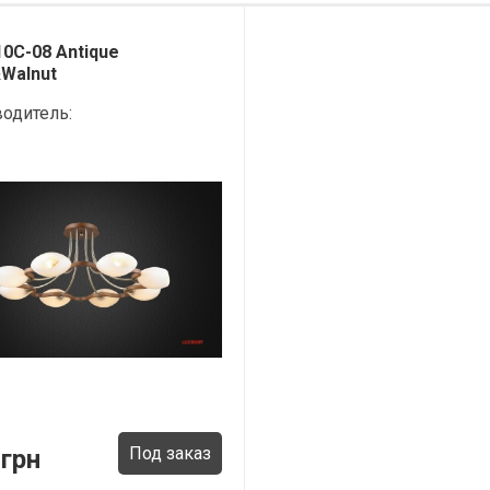
10C-08 Antique
Walnut
одитель:
Под заказ
 грн