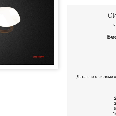
С
У
Бе
Детально о системе с
1