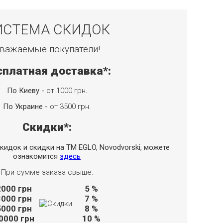
ИСТЕМА СКИДОК
важаемые покупатели!
сплатная доставка*:
По Киеву -
от 1000 грн
.
По Украине -
от 3500 грн.
Скидки*:
кидок и скидки на TM EGLO, Novodvorski, можете
ознакомится
здесь
При сумме заказа свыше:
2000
грн
5 %
3000
грн
7 %
5000
грн
8 %
0000
грн
10 %