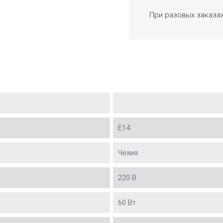
При разовых заказа
Е14
Чехия
220 В
60 Вт