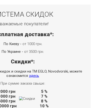
ИСТЕМА СКИДОК
важаемые покупатели!
сплатная доставка*:
По Киеву -
от 1000 грн
.
По Украине -
от 3500 грн.
Скидки*:
кидок и скидки на TM EGLO, Novodvorski, можете
ознакомится
здесь
При сумме заказа свыше:
2000
грн
5 %
3000
грн
7 %
5000
грн
8 %
0000
грн
10 %