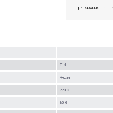
При разовых заказа
Е14
Чехия
220 В
60 Вт