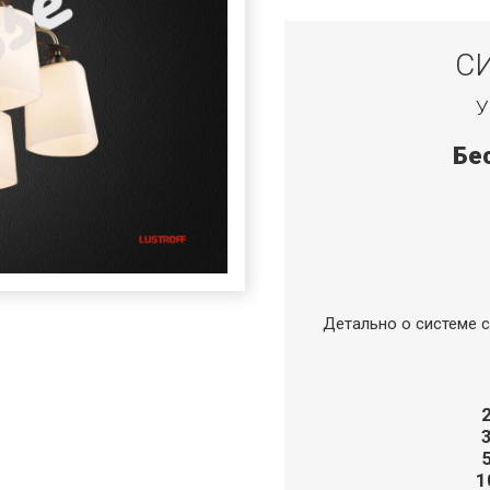
С
У
Бе
Детально о системе с
1