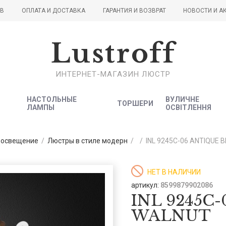
ОВ
ОПЛАТА И ДОСТАВКА
ГАРАНТИЯ И ВОЗВРАТ
НОВОСТИ И А
Lustroff
ИНТЕРНЕТ-МАГАЗИН ЛЮСТР
НАСТОЛЬНЫЕ
ВУЛИЧНЕ
ТОРШЕРИ
ЛАМПЫ
ОСВІТЛЕННЯ
 освещение
/
Люстры в стиле модерн
/
/
INL 9245C-06 ANTIQUE 
НЕТ В НАЛИЧИИ
артикул:
8599879902086
INL 9245C
WALNUT