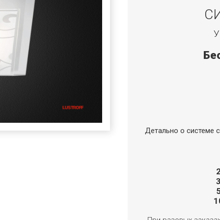
С
У
Бе
Детально о системе с
1
При разовых заказа