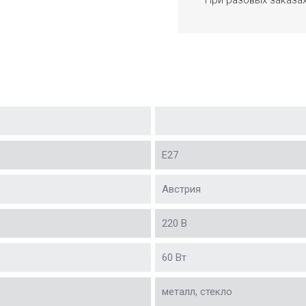
Е27
Австрия
220 В
60 Вт
металл, стекло