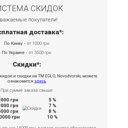
ИСТЕМА СКИДОК
важаемые покупатели!
сплатная доставка*:
По Киеву -
от 1000 грн
.
По Украине -
от 3500 грн.
Скидки*:
кидок и скидки на TM EGLO, Novodvorski, можете
ознакомится
здесь
При сумме заказа свыше:
2000
грн
5 %
3000
грн
7 %
5000
грн
8 %
0000
грн
10 %
х свыше 15000 грн. размер скидки обсуждается