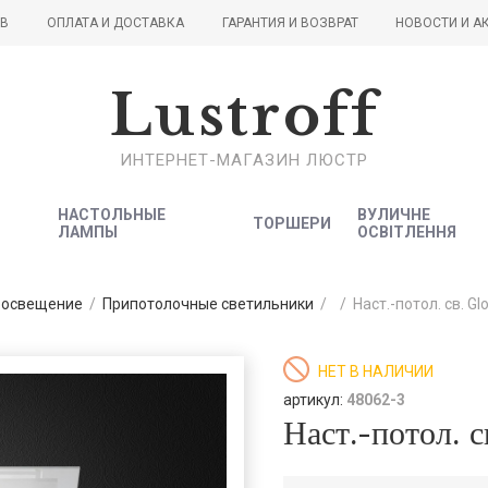
ОВ
ОПЛАТА И ДОСТАВКА
ГАРАНТИЯ И ВОЗВРАТ
НОВОСТИ И А
Lustroff
ИНТЕРНЕТ-МАГАЗИН ЛЮСТР
НАСТОЛЬНЫЕ
ВУЛИЧНЕ
ТОРШЕРИ
ЛАМПЫ
ОСВІТЛЕННЯ
 освещение
/
Припотолочные светильники
/
/
Наст.-потол. св. Gl
НЕТ В НАЛИЧИИ
артикул:
48062-3
Наст.-потол.